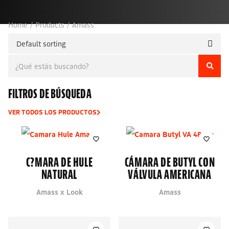
Home
/
Products
/
Amass
FILTROS DE BÚSQUEDA
VER TODOS LOS PRODUCTOS
C?MARA DE HULE
CÁMARA DE BUTYL CON
NATURAL
VÁLVULA AMERICANA
Amass x Look
Amass