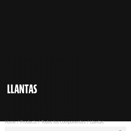
LLANTAS
Home
/
Products
/
Todos los componentes
/
Llantas