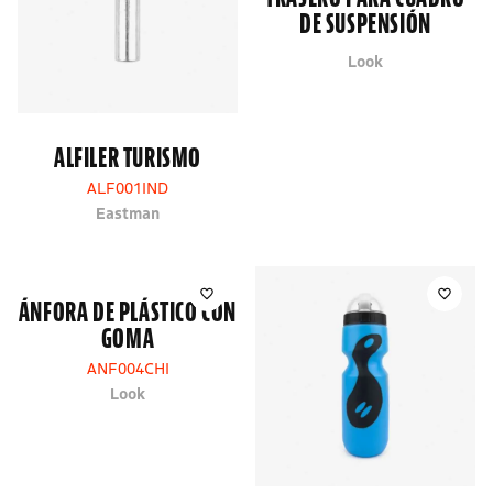
DE SUSPENSIÓN
Look
ALFILER TURISMO
ALF001IND
Eastman
ÁNFORA DE PLÁSTICO CON
GOMA
ANF004CHI
Look