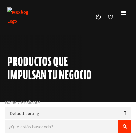
···
Productos
Marcas
PRODUCTOS QUE
Nosotros
IMPULSAN TU NEGOCIO
Contacto
Home
/
Productos