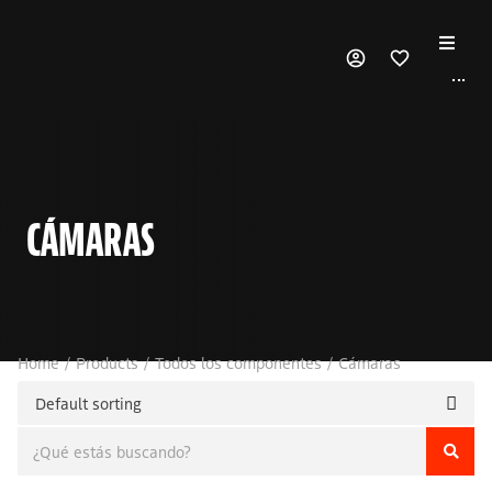
···
Productos
Marcas
CÁMARAS
Nosotros
Contacto
Home
/
Products
/
Todos los componentes
/
Cámaras