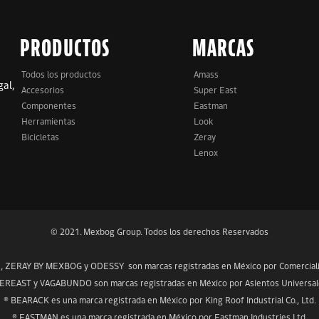
PRODUCTOS
MARCAS
Todos los productos
Amass
gal,
Accesorios
Super East
Componentes
Eastman
Herramientas
Look
Bicicletas
Zeray
Lenox
© 2021. Mexbog Group. Todos los derechos Reservados
ZERAY BY MEXBOG y ODESSY son marcas registradas en México por Comercializa
REAST y VAGABUNDO son marcas registradas en México por Asientos Universales,
® BEARACK es una marca registrada en México por King Roof Industrial Co., Ltd.
® EASTMAN es una marca registrada en México por Eastman Industries Ltd.